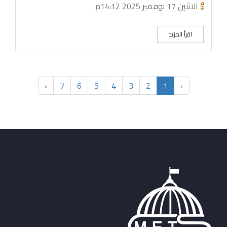
الاثنين 17 نوفمبر 2025 14:12م
اقرأ المزيد
›
7
6
5
4
3
2
1
‹