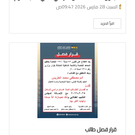
السبت 28 مارس 2026 09:47ص
اقرأ المزيد
نوف
قرار فصل طالب