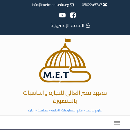
info@metmans.edu.eg
0502245747
المنصة الإلكترونية
معهد مصر العالي للتجارة والحاسبات
بالمنصورة
علوم حاسب - نظم المعلومات الإدارية - محاسبة - إدارة