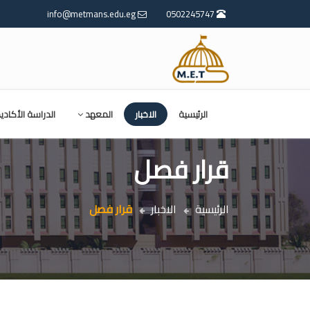
info@metmans.edu.eg
0502245747
الرئيسية
الاخبار
المعهد
الدراسة الأكادي
قرار فصل
الرئيسية
الاخبار
قرار فصل