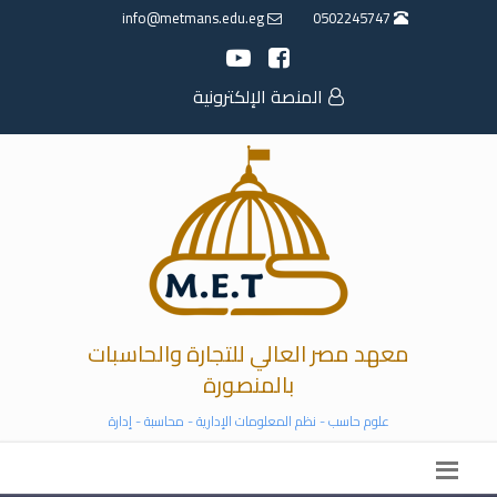
info@metmans.edu.eg
0502245747
المنصة الإلكترونية
معهد مصر العالي للتجارة والحاسبات
بالمنصورة
علوم حاسب - نظم المعلومات الإدارية - محاسبة - إدارة