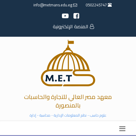
info@metmans.edu.eg
0502245747
المنصة الإلكترونية
معهد مصر العالي للتجارة والحاسبات
بالمنصورة
علوم حاسب - نظم المعلومات الإدارية - محاسبة - إدارة